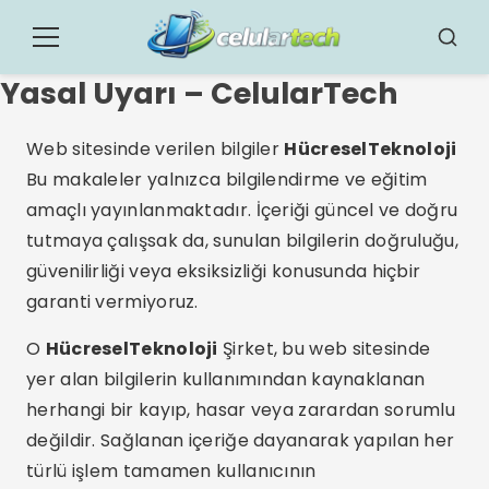
Pular
para
Menü
Busca
o
Yasal Uyarı – CelularTech
conteúdo
Web sitesinde verilen bilgiler
HücreselTeknoloji
Bu makaleler yalnızca bilgilendirme ve eğitim
amaçlı yayınlanmaktadır. İçeriği güncel ve doğru
tutmaya çalışsak da, sunulan bilgilerin doğruluğu,
güvenilirliği veya eksiksizliği konusunda hiçbir
garanti vermiyoruz.
O
HücreselTeknoloji
Şirket, bu web sitesinde
yer alan bilgilerin kullanımından kaynaklanan
herhangi bir kayıp, hasar veya zarardan sorumlu
değildir. Sağlanan içeriğe dayanarak yapılan her
türlü işlem tamamen kullanıcının