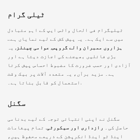
ٹیلی گرام
ٹیلیگرام فی الحال واٹس ایپ کے اہم متبادل
میں سے ایک ہے۔ یہ پیش کش کے لیے نمایاں ہے...
ہزاروں ممبران والے گروپس
,
عوامی چینلز
, یہ
بڑی فائلیں بھیجنے کی اجازت دیتا ہے اور
آزادی اور حسب ضرورت کا مضبوط احساس پیش کرتا
ہے۔ مزید برآں، یہ متعدد آلات پر بیک وقت
استعمال کو قابل بناتا ہے۔.
سگنل
سگنل نے اپنی انتہائی توجہ کے لیے بدنامی
حاصل کی۔
رازداری اور سیکورٹی
. تمام پیغامات
اینڈ ٹو اینڈ انکرپشن کے ذریعے محفوظ ہیں،