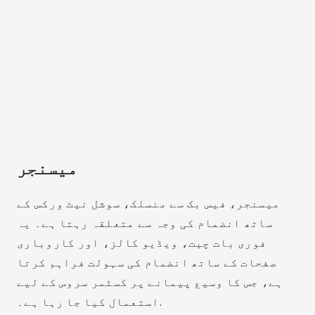
میسنجر
میسنجر، فیس بک سے منسلک، سوشل نیٹ ورکس کے
ساتھ انضمام کی وجہ سے متعلقہ رہتا ہے۔ یہ
فوری بات چیت، ویڈیو کالز، اور کاروباری
صفحات کے ساتھ انضمام کی سہولت فراہم کرتا
ہے، جس کا وسیع پیمانے پر کسٹمر سروس کے لیے
استعمال کیا جا رہا ہے۔.