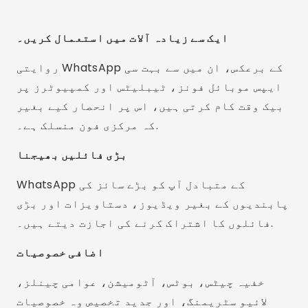
ایک سے زیادہ آلات میں استعمال کریں۔
روایتی WhatsApp کے برعکس، ان میں سے بہت سی
ایپس موبائل فونز، ٹیبلیٹس اور کمپیوٹرز پر
بیک وقت کام کرتی ہیں، اس پر انحصار کیے بغیر
کہ مرکزی فون منسلک ہے۔.
بڑی فائلیں بھیجنا
WhatsApp کے متبادل آپ کو بڑے سائز کی
پابندیوں کے بغیر ویڈیوز، دستاویزات اور بڑی
فائلوں کا اشتراک کرنے کی اجازت دیتے ہیں۔.
اضافی خصوصیات
خفیہ چیٹس، بوٹس، آٹومیشن، عوامی چینلز،
لائیو سٹریمنگ، اور جدید تخصیص وہ خصوصیات