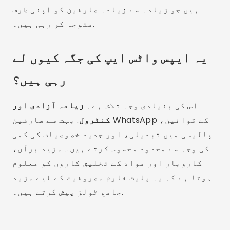
ہیں جو زیادہ سے زیادہ صارفین کو اپنی طرف
متوجہ کر رہی ہیں۔.
یہ ایپس واٹس ایپ کی جگہ کیوں لے
رہی ہیں؟
اس کی بنیادی وجہ تلاش ہے۔
زیادہ آزادی اور
کنٹرول
. بہت سے صارفین WhatsApp کے قوانین،
پالیسی میں تبدیلی، اور جدید خصوصیات کی کمی
کی وجہ سے محدود محسوس کرتے ہیں۔ مزید برآں،
کاروبار اور مواد کے تخلیق کاروں کو معلوم
ہوتا ہے کہ یہ پلیٹ فارم مصروفیت کے لیے مزید
جامع ٹولز پیش کرتے ہیں۔.