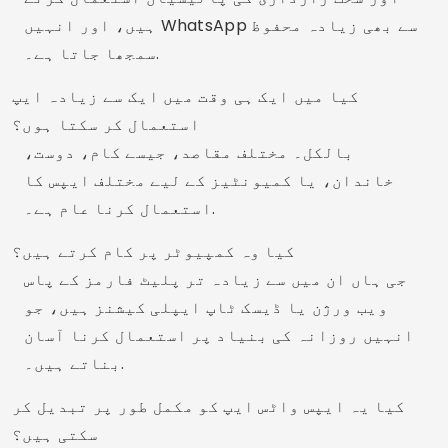
ہیں، اور انہیں WhatsApp سے بھی زیادہ محفوظ
سمجھا جاتا ہے۔.
کیا میں ایک ہی وقت میں ایک سے زیادہ ایپ
استعمال کر سکتا ہوں؟
بالکل۔ مختلف مقاصد، جیسے کام، دوست،
خاندان، یا کمیونٹیز کے لیے مختلف ایپس کا
استعمال کرنا عام ہے۔.
کیا وہ کمپیوٹر پر کام کرتے ہیں؟
جی ہاں ان میں سے زیادہ تر پلیٹ فارمز کے پاس
ویب ورژن یا ڈیسک ٹاپ ایپلی کیشنز ہیں، جو
انہیں روزانہ کی بنیاد پر استعمال کرنا آسان
بناتے ہیں۔.
کیا یہ ایپس واٹس ایپ کو مکمل طور پر تبدیل کر
سکتی ہیں؟