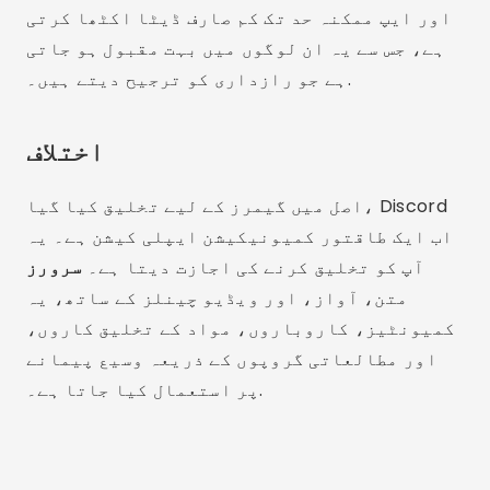
اور ایپ ممکنہ حد تک کم صارف ڈیٹا اکٹھا کرتی
ہے، جس سے یہ ان لوگوں میں بہت مقبول ہو جاتی
ہے جو رازداری کو ترجیح دیتے ہیں۔.
اختلاف
اصل میں گیمرز کے لیے تخلیق کیا گیا، Discord
اب ایک طاقتور کمیونیکیشن ایپلی کیشن ہے۔ یہ
آپ کو تخلیق کرنے کی اجازت دیتا ہے۔
سرورز
متن، آواز، اور ویڈیو چینلز کے ساتھ، یہ
کمیونٹیز، کاروباروں، مواد کے تخلیق کاروں،
اور مطالعاتی گروپوں کے ذریعہ وسیع پیمانے
پر استعمال کیا جاتا ہے۔.