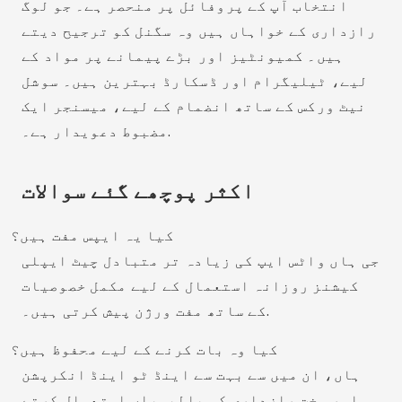
انتخاب آپ کے پروفائل پر منحصر ہے۔ جو لوگ
رازداری کے خواہاں ہیں وہ سگنل کو ترجیح دیتے
ہیں۔ کمیونٹیز اور بڑے پیمانے پر مواد کے
لیے، ٹیلیگرام اور ڈسکارڈ بہترین ہیں۔ سوشل
نیٹ ورکس کے ساتھ انضمام کے لیے، میسنجر ایک
مضبوط دعویدار ہے۔.
اکثر پوچھے گئے سوالات
کیا یہ ایپس مفت ہیں؟
جی ہاں واٹس ایپ کی زیادہ تر متبادل چیٹ ایپلی
کیشنز روزانہ استعمال کے لیے مکمل خصوصیات
کے ساتھ مفت ورژن پیش کرتی ہیں۔.
کیا وہ بات کرنے کے لیے محفوظ ہیں؟
ہاں، ان میں سے بہت سے اینڈ ٹو اینڈ انکرپشن
اور سخت رازداری کی پالیسیاں استعمال کرتے