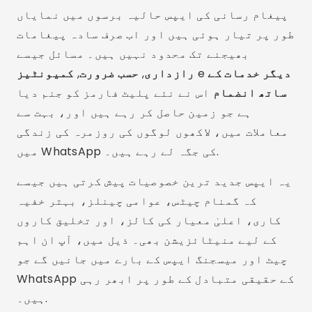
پیغام رسانی کی ایپس حالیہ برسوں میں نمایاں
طور پر تیار ہوئی ہیں اور اب صرف سادہ پیغامات
بھیجنے تک محدود نہیں ہیں۔ مسائل جیسے
دیگر خدمات کے
e
رازداری
,
حسب ضرورت
,
کمیونٹیز
ساتھ انضمام
اس نے نئے پلیٹ فارمز کو جنم دیا
ہے جو زمین حاصل کر رہے ہیں اور، بہت سے
معاملات میں، لاکھوں لوگوں کی روزمرہ کی زندگی
میں WhatsApp کی جگہ لے رہے ہیں۔.
یہ ایپس جدید ترین خصوصیات پیش کرتی ہیں جیسے
کہ گمنام چیٹس، عوامی چینلز، بہتر خفیہ
کاری، اعلیٰ معیار کی کالز، اور تخلیق کاروں
کے لیے منیٹائزیشن بھی۔ ذیل میں، آپ ان اہم
چیٹ اور میسجنگ ایپس کے بارے میں جانیں گے جو
WhatsApp کے حقیقی متبادل کے طور پر ابھر رہی
ہیں۔.