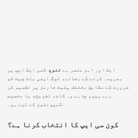
ایک اور اہم عنصر ہے
تنوع
. کسی ایک ایپ پر
بھروسہ کرنے کے بجائے، لوگ اپنی بات چیت کو
ضرورت کے مطابق مختلف پلیٹ فارمز پر تقسیم کر
رہے ہیں، چاہے وہ کام، تفریح، یا مخصوص
کمیونٹیز کے لیے ہو۔.
کون سی ایپ کا انتخاب کرنا ہے؟