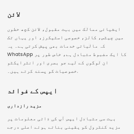
لائن
ایشیائی ممالک میں بہت مقبول، لائن کچھ خطوں
میں چیٹس، کالز، خصوصی اسٹیکرز، اور یہاں تک
کہ مالیاتی خدمات بھی پیش کرتی ہے۔ یہ
WhatsApp کا ایک مضبوط متبادل ہے، خاص طور پر
ان لوگوں کے لیے جو بصری اور انٹرایکٹو
خصوصیات کو پسند کرتے ہیں۔.
ایپس کے فوائد
مزید رازداری
بہت سی متبادل ایپس آپ کی ذاتی معلومات پر
مزید کنٹرول کو یقینی بناتے ہوئے اعلی درجے