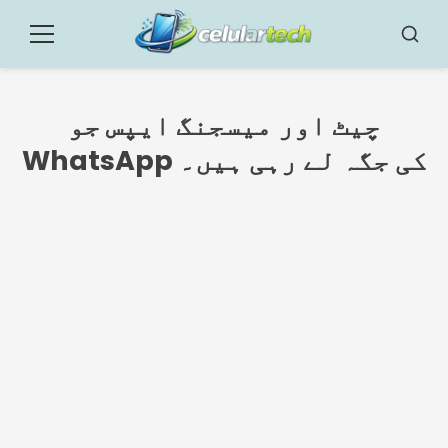
Pular
para
سکار
مینو
o
conteúdo
چیٹ اور میسجنگ ایپس جو
WhatsApp کی جگہ لے رہی ہیں۔