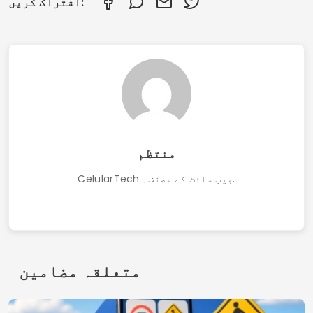
اشتراک کریں:
منتظم
CelularTech ویب سائٹ کے مصنف۔.
متعلقہ مضامین