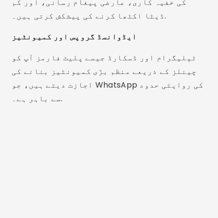
کی خفیہ کاری، عارضی پیغام رسانی، اور کم
ڈیٹا اکٹھا کرنے کی پیشکش کرتی ہیں۔.
ایڈوانسڈ گروپس اور کمیونٹیز
ٹیلیگرام اور ڈسکارڈ جیسے پلیٹ فارمز آپ کو
چینلز کے ذریعے منظم بڑی کمیونٹیز بنانے کی
اجازت دیتے ہیں، جو WhatsApp کی روایتی حدود
سے باہر ہے۔.