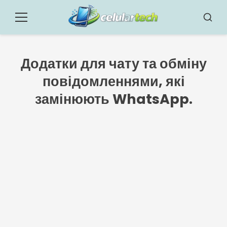
Повернутися
до
Меню
Пошук
змісту
Додатки для чату та обміну
повідомленнями, які
замінюють WhatsApp.