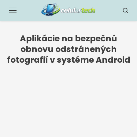
Vytlačiť
pre
Menu
Vyhľad
obsah
Aplikácie na bezpečnú
obnovu odstránených
fotografií v systéme Android