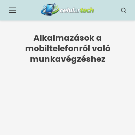
Pular
for
Menü
Busca
o
contúdo
Alkalmazások a
mobiltelefonról való
munkavégzéshez