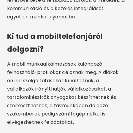
lehetővé téve a felhőalapú tárolás, a fizetések, a
kommunikáció és a kezelés integrálását
egyetlen munkafolyamatba.
Ki tud a mobiltelefonjáról
dolgozni?
A mobil munkaalkalmazások különböző
felhasználói profilokat céloznak meg. A diákok
online szolgáltatásokat kínálhatnak, a
vállalkozók irányíthatják vállalkozásaikat, a
tartalomkészítők anyagokat készíthetnek és
szerkeszthetnek, a távmunkában dolgozó
szakemberek pedig számítógép nélkül is
elvégezhetnek feladatokat.