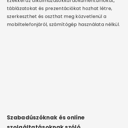
Ezekkel az alkalmazásokkal dokumentumokat,
táblázatokat és prezentációkat hozhat létre,
szerkeszthet és oszthat meg közvetlenül a
mobiltelefonjáról, számítógép használata nélkül.
Szabadúszóknak és online
szolgáltatásoknak szóló