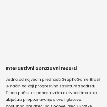
Interaktivni obrazovni resursi
Jedna od najvećih prednosti GraphoGame Brasil
je način na koji progresivno strukturira sadržaj.
Djeca počinju s jednostavnim aktivnostima koje
uključuju prepoznavanje slova i glasova,
postupno prelazeći na slogove, riječi i kratke