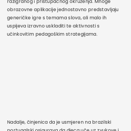
razigranog i pristupačnog okruženja. Mnoge
obrazovne aplikacije jednostavno predstavljaju
generičke igre s temama slova, ali malo ih
uspijeva izravno uskladiti te aktivnosti s
učinkovitim pedagoškim strategijama.
Nadalje, činjenica da je usmjeren na brazilski
portugalski osigurava da djeca uče uz zvukove i