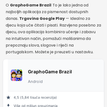
O
GraphoGame Brazil
To je lako jedna od
najboljih aplikacija za pismenost dostupnih
danas.
Trgovina Google Play
— Idealno za
djecu koja uče čitati i pisati. Razvijena posebno za
djecu, ova aplikacija kombinira učenje i zabavu
na intuitivan način, pomažući mališanima da
prepoznaju slova, slogove i riječi na
portugalskom. Možete je preuzeti u nastavku.
GraphoGame Brazil
Android
4,5 (5,84 tisuća recenzija)
Više od milijun preuzimanja