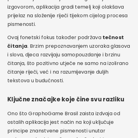
izgovorom, aplikacija gradi temelj koji olakšava
prijelaz na složenije riječi tijekom cijelog procesa
pismenosti.
Ovaj fonetski fokus također podržava
tečnost
čitanja
. Brzim prepoznavanjem uzoraka glasova
i slova, djeca razvijaju samopouzdanje i brzinu
čitanja, što pozitivno utječe ne samo na izolirano
čitanje riječi, već i na razumijevanje duljih
tekstova u budućnosti.
Ključne značajke koje čine svu razliku
Ono što GraphoGame Brasil zaista izdvaja od
ostalih aplikacija jest način na koji uključuje
principe znanstvene pismenosti unutar