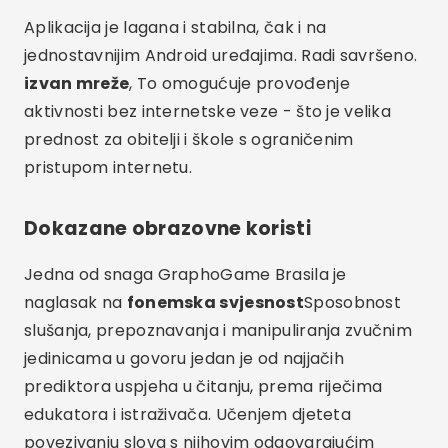
Aplikacija je lagana i stabilna, čak i na
jednostavnijim Android uređajima. Radi savršeno.
izvan mreže
, To omogućuje provođenje
aktivnosti bez internetske veze - što je velika
prednost za obitelji i škole s ograničenim
pristupom internetu.
Dokazane obrazovne koristi
Jedna od snaga GraphoGame Brasila je
naglasak na
fonemska svjesnost
Sposobnost
slušanja, prepoznavanja i manipuliranja zvučnim
jedinicama u govoru jedan je od najjačih
prediktora uspjeha u čitanju, prema riječima
edukatora i istraživača. Učenjem djeteta
povezivanju slova s njihovim odgovarajućim