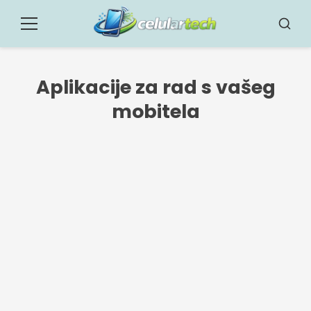
Pular
za
Jelovnik
Traži
sadržaj
Aplikacije za rad s vašeg
mobitela