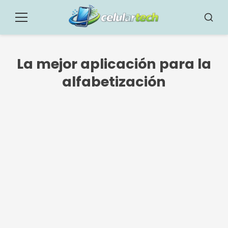
Pular
para
Menú
Busca
o
conteúdo
La mejor aplicación para la
alfabetización