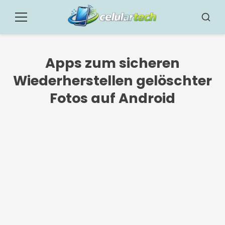
Pular
para
Speisekarte
Busca
o
conteúdo
Apps zum sicheren
Wiederherstellen gelöschter
Fotos auf Android