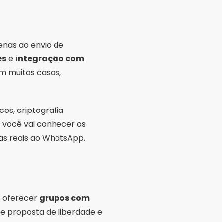
enas ao envio de
es
e
integração com
m muitos casos,
os, criptografia
, você vai conhecer os
vas reais ao WhatsApp.
r oferecer
grupos com
te proposta de liberdade e