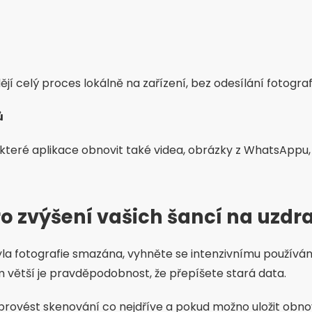
jí celý proces lokálně na zařízení, bez odesílání fotograf
ů
ěkteré aplikace obnovit také videa, obrázky z WhatsAppu
pro zvýšení vašich šancí na uzdr
yla fotografie smazána, vyhněte se intenzivnímu používán
m větší je pravděpodobnost, že přepíšete stará data.
provést skenování co nejdříve a pokud možno uložit obnov