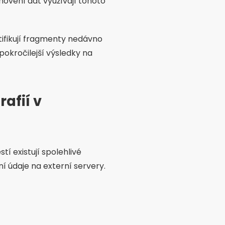
ovení dat využívají tohoto
tifikují fragmenty nedávno
 pokročilejší výsledky na
afií v
tí existují spolehlivé
í údaje na externí servery.