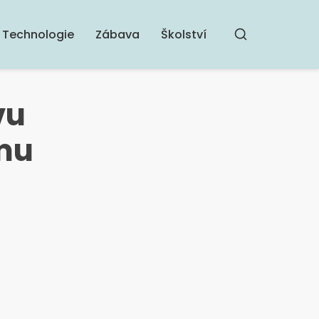
Technologie
Zábava
Školství
Hledat
vu
mu