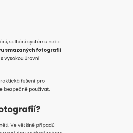
zání, selhání systému nebo
vu smazaných fotografií
 s vysokou úrovní
praktická řešení pro
k je bezpečně používat.
otografií?
ěti. Ve většině případů