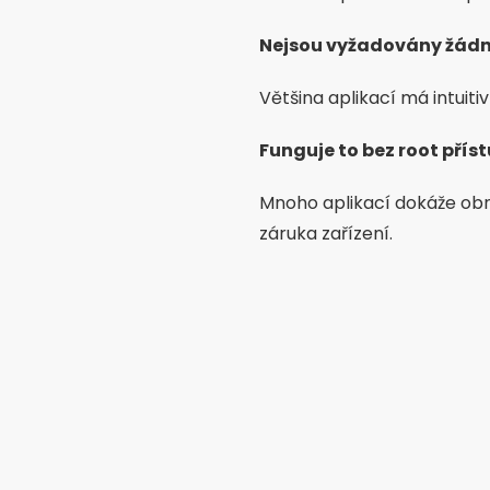
Nejsou vyžadovány žádné
Většina aplikací má intuiti
Funguje to bez root přís
Mnoho aplikací dokáže obn
záruka zařízení.