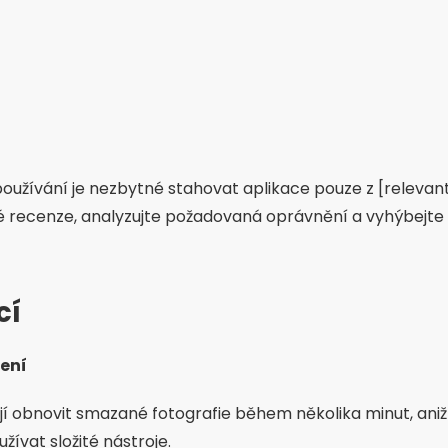
oužívání je nezbytné stahovat aplikace pouze z [relevant
ské recenze, analyzujte požadovaná oprávnění a vyhýbejte s
cí
vení
í obnovit smazané fotografie během několika minut, aniž 
žívat složité nástroje.