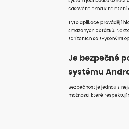
systém jednoduše označí d
časového okna k nalezení 
Tyto aplikace provádějí hl
smazaných obrázků. Některé
zařízeních se zvýšenými o
Je bezpečné po
systému Andr
Bezpečnost je jednou z nejvě
možnosti, které respektují