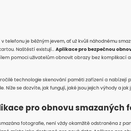
ií v telefonu je běžným jevem, ať už kvůli náhodnému sma
ou. Naštěstí existují...
Aplikace pro bezpečnou obno
 cílem pomoci uživatelům obnovit obrazy bez komplikací a
kročilé technologie skenování paměti zařízení a nabízejí 
le. Níže se dozvíte, jak fungují, jaké jsou jejich výhody a ja
likace pro obnovu smazaných f
smazána fotografie, není vždy okamžitě odstraněna z pam