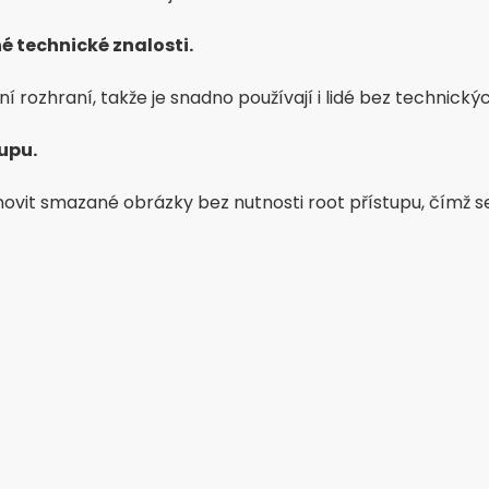
 technické znalosti.
vní rozhraní, takže je snadno používají i lidé bez technický
tupu.
ovit smazané obrázky bez nutnosti root přístupu, čímž 