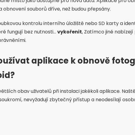
ané místo jako dostupné pro nová data. Aplikace pro obn
a obnovení souborů dříve, než budou přepsány.
oubkovou kontrolu interního úložiště nebo SD karty a iden
 fungují bez nutnosti...
vykořenit
, Zatímco jiné nabízejí
právněními.
užívat aplikace k obnově fotogr
oid?
tších obav uživatelů při instalaci jakékoli aplikace. Naštěs
 soukromí, nevyžadují zbytečný přístup a neodesílají osobn