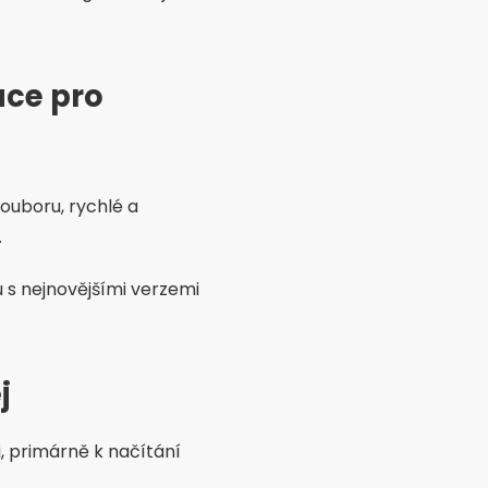
ace pro
souboru, rychlé a
.
u s nejnovějšími verzemi
j
 primárně k načítání