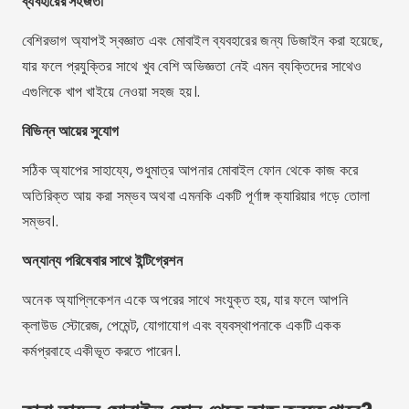
ব্যবহারের সহজতা
বেশিরভাগ অ্যাপই স্বজ্ঞাত এবং মোবাইল ব্যবহারের জন্য ডিজাইন করা হয়েছে,
যার ফলে প্রযুক্তির সাথে খুব বেশি অভিজ্ঞতা নেই এমন ব্যক্তিদের সাথেও
এগুলিকে খাপ খাইয়ে নেওয়া সহজ হয়।.
বিভিন্ন আয়ের সুযোগ
সঠিক অ্যাপের সাহায্যে, শুধুমাত্র আপনার মোবাইল ফোন থেকে কাজ করে
অতিরিক্ত আয় করা সম্ভব অথবা এমনকি একটি পূর্ণাঙ্গ ক্যারিয়ার গড়ে তোলা
সম্ভব।.
অন্যান্য পরিষেবার সাথে ইন্টিগ্রেশন
অনেক অ্যাপ্লিকেশন একে অপরের সাথে সংযুক্ত হয়, যার ফলে আপনি
ক্লাউড স্টোরেজ, পেমেন্ট, যোগাযোগ এবং ব্যবস্থাপনাকে একটি একক
কর্মপ্রবাহে একীভূত করতে পারেন।.