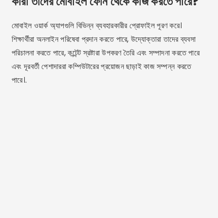
কারা তাদের মোবাইল ফোন থেকে কাজ করতে পারে?
মোবাইল ওয়ার্ক অ্যাপগুলি বিভিন্ন ব্যবহারকারীর প্রোফাইল পূরণ করে।
শিক্ষার্থীরা অনলাইন পরিষেবা প্রদান করতে পারে, উদ্যোক্তারা তাদের ব্যবসা
পরিচালনা করতে পারে, কন্টেন্ট স্রষ্টারা উপকরণ তৈরি এবং সম্পাদনা করতে পারে
এবং দূরবর্তী পেশাদাররা কম্পিউটারের প্রয়োজন ছাড়াই কাজ সম্পন্ন করতে
পারে।.