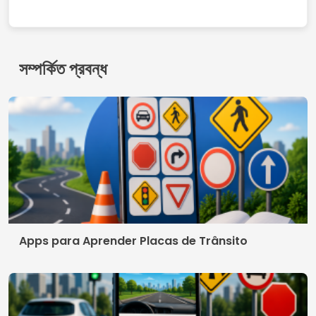
সম্পর্কিত প্রবন্ধ
Apps para Aprender Placas de Trânsito