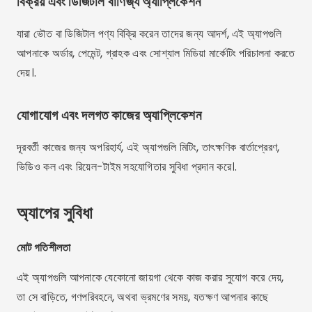
বিক্রয় এবং ডিজিটাল বাণিজ্য অ্যাপ্লিকেশন
যারা ভৌত বা ডিজিটাল পণ্য বিক্রি করেন তাদের জন্য আদর্শ, এই অ্যাপগুলি
আপনাকে অর্ডার, পেমেন্ট, গ্রাহক এবং সোশ্যাল মিডিয়া মার্কেটিং পরিচালনা করতে
দেয়।.
যোগাযোগ এবং দলগত কাজের অ্যাপ্লিকেশন
দূরবর্তী কাজের জন্য অপরিহার্য, এই অ্যাপগুলি মিটিং, তাৎক্ষণিক বার্তাপ্রেরণ,
ভিডিও কল এবং রিয়েল-টাইম সহযোগিতার সুবিধা প্রদান করে।.
অ্যাপের সুবিধা
মোট গতিশীলতা
এই অ্যাপগুলি আপনাকে যেকোনো জায়গা থেকে কাজ করার সুযোগ করে দেয়,
তা সে বাড়িতে, গণপরিবহনে, অথবা ভ্রমণের সময়, যতক্ষণ আপনার কাছে