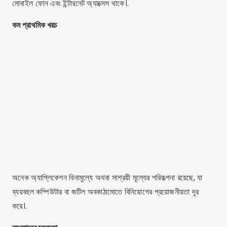
মোবাইল ফোন এবং ইন্টারনেট অ্যাক্সেস থাকে।.
কম প্রাথমিক খরচ
অনেক অ্যাপ্লিকেশন বিনামূল্যে অথবা সাশ্রয়ী মূল্যের পরিকল্পনা রয়েছে, যা
ব্যয়বহুল কম্পিউটার বা জটিল অবকাঠামোতে বিনিয়োগের প্রয়োজনীয়তা দূর
করে।.