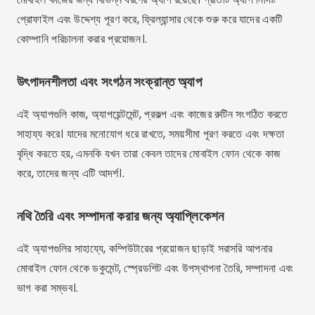
প্রোফাইল এবং উদ্দেশ্য পূরণ করে, ফ্রিল্যান্সার থেকে শুরু করে যাদের একটি
কোম্পানি পরিচালনা করার প্রয়োজন।.
উৎপাদনশীলতা এবং সংগঠন সংক্রান্ত অ্যাপ
এই অ্যাপগুলি কাজ, অ্যাপয়েন্টমেন্ট, প্রকল্প এবং কাজের রুটিন সংগঠিত করতে
সাহায্য করে। যাদের মনোযোগ ধরে রাখতে, সময়সীমা পূরণ করতে এবং দক্ষতা
বৃদ্ধি করতে হয়, এমনকি যখন তারা কেবল তাদের মোবাইল ফোন থেকে কাজ
করে, তাদের জন্য এটি আদর্শ।.
নথি তৈরি এবং সম্পাদনা করার জন্য অ্যাপ্লিকেশন
এই অ্যাপগুলির সাহায্যে, কম্পিউটারের প্রয়োজন ছাড়াই সরাসরি আপনার
মোবাইল ফোন থেকে ডকুমেন্ট, স্প্রেডশিট এবং উপস্থাপনা তৈরি, সম্পাদনা এবং
ভাগ করা সম্ভব।.