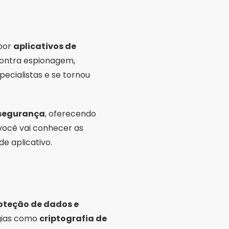
 por
aplicativos de
contra espionagem,
ecialistas e se tornou
 segurança
, oferecendo
você vai conhecer as
e aplicativo.
oteção de dados e
ogias como
criptografia de