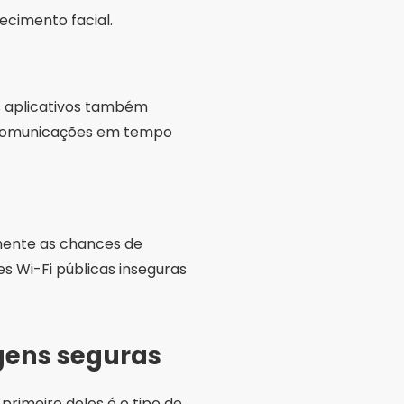
ecimento facial.
s aplicativos também
m comunicações em tempo
amente as chances de
s Wi-Fi públicas inseguras
gens seguras
primeiro deles é o tipo de